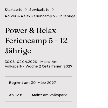
Startseite
Serviceliste
Power & Relax Feriencamp 5 - 12 Jährige
Power & Relax
Feriencamp 5 - 12
Jährige
30.03.-02.04.2026 - Mainz Am
Volkspark - Woche 2 Osterferien 2027
Beginnt am: 30. März 2027
B
e
Ab
g
52
Ab 52 €
Mainz am Volkspark
Euro
i
n
n