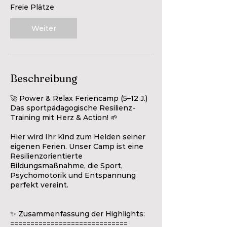
t
Freie Plätze
a
m
Weiter
:
3
0
.
M
Beschreibung
ä
r
🚀 Power & Relax Feriencamp (5–12 J.)
z
Das sportpädagogische Resilienz-
2
Training mit Herz & Action! 🌱
0
2
Hier wird Ihr Kind zum Helden seiner
7
eigenen Ferien. Unser Camp ist eine
Resilienzorientierte
Bildungsmaßnahme, die Sport,
Psychomotorik und Entspannung
perfekt vereint.
✨ Zusammenfassung der Highlights:
=============================