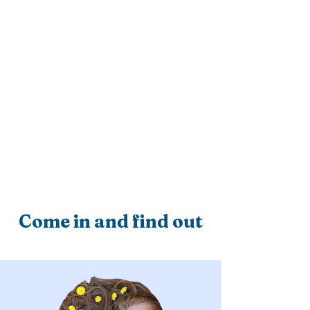
: ist eine
Republic
Staatsform, in der das
Staatsvolk die oberste
Gewalt besitzt: also
bestimmst Du was, wer,
wo, wann, womit, warum,
mit wem, wohin...
Smart Republic -
Dein Raum!
Come in and find out