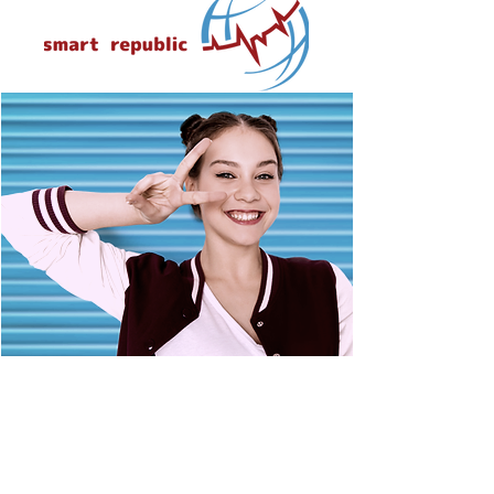
steht für deine
Smart:
ind
ividuelle Genialität,
Kreativität und deine
Träume!