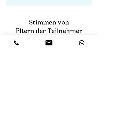
Stimmen von
Eltern der Teilnehmer
Wir möchten unsere äußerst
positiven Erfahrungen mit dem
FutureMeCamp von Smart
Republic teilen, an dem unsere
Tochter Pamela (18 Jahre) im
Herbst teilgenommen hat.
Als selbstständige Unternehmer
— ich, Eva (47), betreibe ein Life-
Coaching-Business, und mein
Mann Peter (52) ist als
selbstständiger Ingenieur
europaweit als Bauleiter tätig —