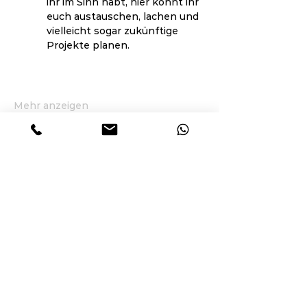
ihr im Sinn habt, hier könnt ihr 
euch austauschen, lachen und 
vielleicht sogar zukünftige 
Projekte planen.
Mehr anzeigen
Diese Veranstaltung teilen
Teilen Sie den Link auf die
Smart Republic Website: