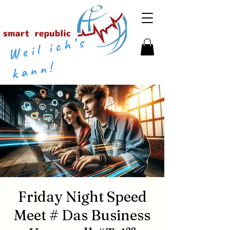
​​
W
eil
i
c
h’
s
k
a
n
n
!
Friday Night Speed
Meet # Das Business