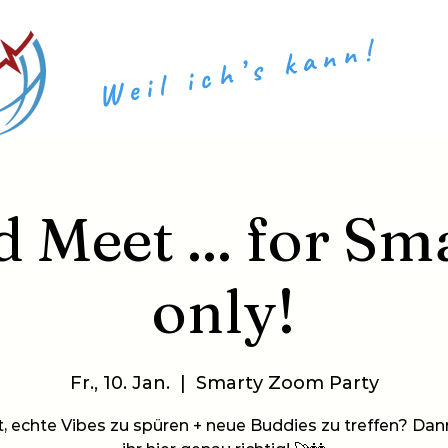
Weil ich’s kann!
​​
 Meet ... for Sm
only!
Fr., 10. Jan.
  |  
Smarty Zoom Party
t, echte Vibes zu spüren + neue Buddies zu treffen? Dan