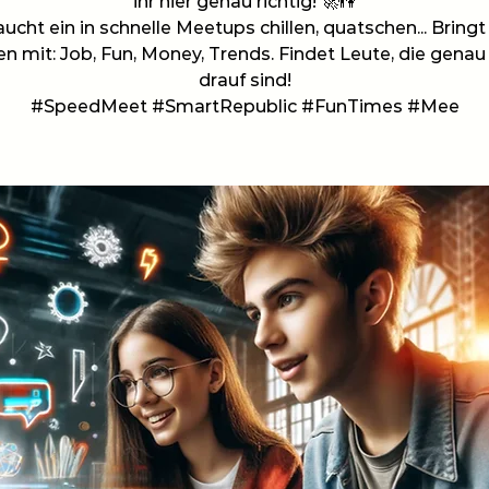
ihr hier genau richtig! 🚀👫
aucht ein in schnelle Meetups chillen, quatschen... Bringt
 mit: Job, Fun, Money, Trends. Findet Leute, die genau 
drauf sind!
#SpeedMeet #SmartRepublic #FunTimes #Mee