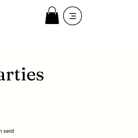
arties
n seid