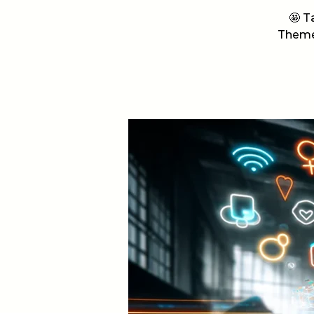
🤩 T
Themen