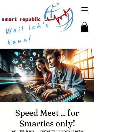
​​
W
eil
i
c
h’
s
k
a
n
n
!
Speed Meet ... for
Smarties only!
Fr., 28. Feb.
  |  
Smarty Zoom Party