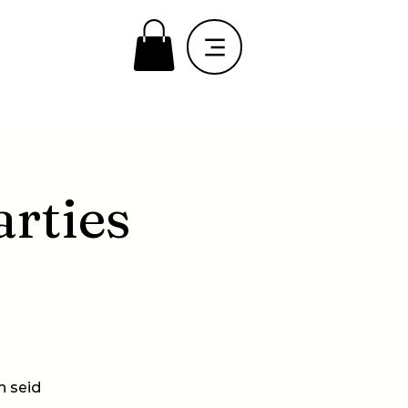
arties
n seid