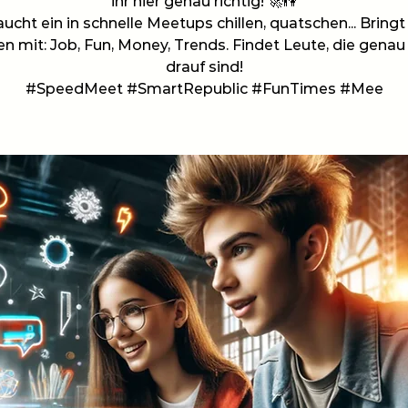
ihr hier genau richtig! 🚀👫
aucht ein in schnelle Meetups chillen, quatschen... Bringt
 mit: Job, Fun, Money, Trends. Findet Leute, die genau 
drauf sind!
#SpeedMeet #SmartRepublic #FunTimes #Mee