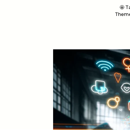
🤩 T
Themen