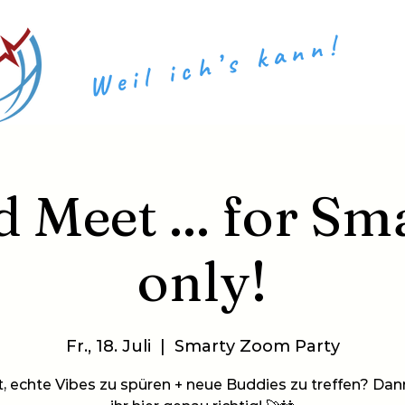
Weil ich’s kann!
​​
 Meet ... for Sm
only!
Fr., 18. Juli
  |  
Smarty Zoom Party
t, echte Vibes zu spüren + neue Buddies zu treffen? Dan