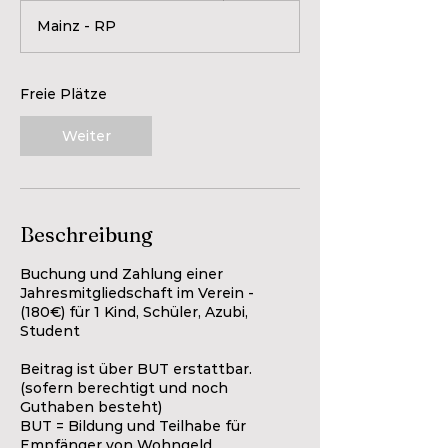
g
Mainz - RP
o
n
n
e
Freie Plätze
n
a
Weiter
m
:
3
1
.
Beschreibung
M
ä
Buchung und Zahlung einer
r
Jahresmitgliedschaft im Verein -
z
(180€) für 1 Kind, Schüler, Azubi,
Student
Beitrag ist über BUT erstattbar.
(sofern berechtigt und noch
Guthaben besteht)
BUT = Bildung und Teilhabe für
Empfänger von Wohngeld,